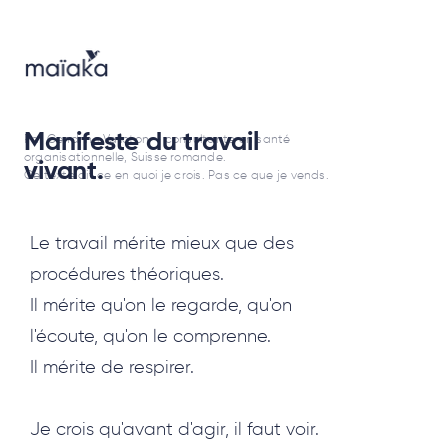
Manifeste du travail
Par Cendrine Valloton — consultante en santé
organisationnelle, Suisse romande.
vivant.
Ce texte dit ce en quoi je crois. Pas ce que je vends.
Le travail mérite mieux que des
procédures théoriques.
Il mérite qu'on le regarde, qu'on
l'écoute, qu'on le comprenne.
Il mérite de respirer.
Je crois qu'avant d'agir, il faut voir.