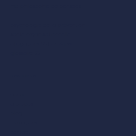
ma philosophie de pensées
psychologie de la prévention
santé organisationnelle
obligations SST en Suisse
glossaire SST
ressources
accueil
à propos
blog
formations
contact