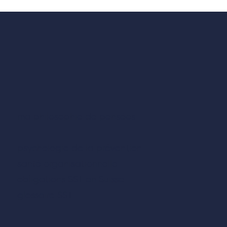
ma philosophie de pensées
psychologie de la prévention
santé organisationnelle
obligations SST en Suisse
glossaire SST