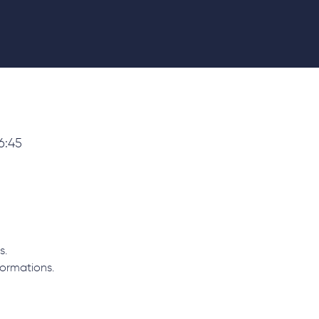
6:45
s.
formations.