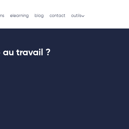
ns
elearning
blog
contact
outils
au travail ?