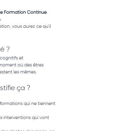
de Formation Continue
.
.
ion, vous aurez ce qu'il 
é ?
ognitifs et 
 moment où des êtres 
estent les mêmes.
tifie ça ?
ormations qui ne tiennent 
 interventions qui vont 